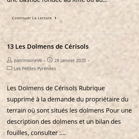
19
Continuer La Lecture
Fabas
Et
La
Croix
Du
Sud
13 Les Dolmens de Cérisols
Auteur/autrice
Publication
patrimoineV6
28 janvier 2020
de
publiée :
Post
Les Petites Pyrénées
la
category:
publication :
Les Dolmens de Cérisols Rubrique
supprimé à la demande du propriétaire du
terrain où sont situés les dolmens Pour une
description des dolmens et un bilan des
fouilles, consulter :…