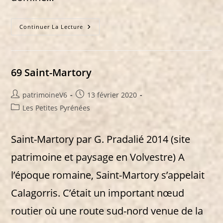
70
Continuer La Lecture
Montespan
69 Saint-Martory
Auteur/autrice
Publication
patrimoineV6
13 février 2020
de
publiée :
Post
Les Petites Pyrénées
la
category:
publication :
Saint-Martory par G. Pradalié 2014 (site
patrimoine et paysage en Volvestre) A
l’époque romaine, Saint-Martory s’appelait
Calagorris. C’était un important nœud
routier où une route sud-nord venue de la