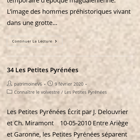
temporaire d'époque magdalénienne.
L’image des hommes préhistoriques vivant
dans une grotte…
36
Continuer La Lecture
Le
Site
Préhistorique
De
Peyre
Blanque
34 Les Petites Pyrénées
Auteur/autrice
Publication
patrimoineV6
9 février 2020
de
publiée :
Post
Connaître le volvestre
/
Les Petites Pyrénées
la
category:
publication :
Les Petites Pyrénées Écrit par J. Delouvrier
et Ch. Miramont 10-05-2010 Entre Ariège
et Garonne, les Petites Pyrénées séparent