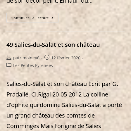
de son décor peint. En latin du…
50
Continuer La Lecture
Montsaunès
:
La
Commanderie
Et
L’église
49 Salies-du-Salat et son château
Auteur/autrice
Publication
patrimoineV6
12 février 2020
de
publiée :
Post
Les Petites Pyrénées
la
category:
publication :
Salies-du-Salat et son château Écrit par G.
Pradalié, Cl.Rigal 20-05-2012 La colline
d'ophite qui domine Salies-du-Salat a porté
un grand château des comtes de
Comminges Mais l’origine de Salies