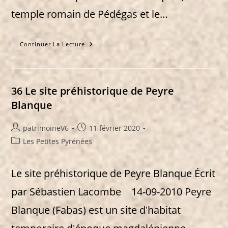
temple romain de Pédégas et le…
46
Continuer La Lecture
Du
Donjon
D’Ausseing
Au
Temple
De
36 Le site préhistorique de Peyre
Belbèze-
Pédégas
Blanque
Auteur/autrice
Publication
patrimoineV6
11 février 2020
de
publiée :
Post
Les Petites Pyrénées
la
category:
publication :
Le site préhistorique de Peyre Blanque Écrit
par Sébastien Lacombe 14-09-2010 Peyre
Blanque (Fabas) est un site d'habitat