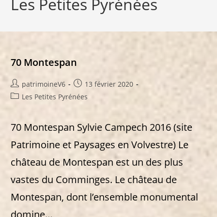
Les Petites Pyrénées
70 Montespan
Auteur/autrice
Publication
patrimoineV6
13 février 2020
de
publiée :
Post
Les Petites Pyrénées
la
category:
publication :
70 Montespan Sylvie Campech 2016 (site
Patrimoine et Paysages en Volvestre) Le
château de Montespan est un des plus
vastes du Comminges. Le château de
Montespan, dont l’ensemble monumental
domine…