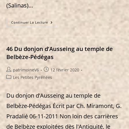
(Salinas)…
49
Continuer La Lecture
Salies-
Du-
Salat
Et
Son
Château
46 Du donjon d’Ausseing au temple de
Belbèze-Pédégas
Auteur/autrice
Publication
patrimoineV6
12 février 2020
de
publiée :
Post
Les Petites Pyrénées
la
category:
publication :
Du donjon d’Ausseing au temple de
Belbèze-Pédégas Écrit par Ch. Miramont, G.
Pradalié 06-11-2011 Non loin des carrières
de Belbèze exploitées dès l'Antiquité, le