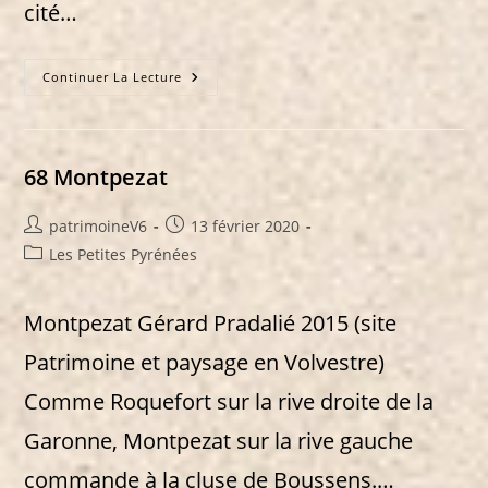
cité…
69
Continuer La Lecture
Saint-
Martory
68 Montpezat
Auteur/autrice
Publication
patrimoineV6
13 février 2020
de
publiée :
Post
Les Petites Pyrénées
la
category:
publication :
Montpezat Gérard Pradalié 2015 (site
Patrimoine et paysage en Volvestre)
Comme Roquefort sur la rive droite de la
Garonne, Montpezat sur la rive gauche
commande à la cluse de Boussens.…