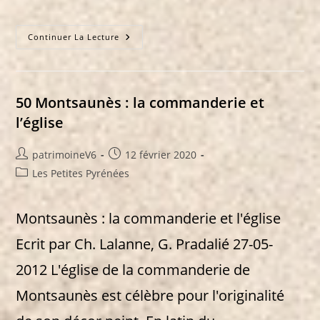
68
Continuer La Lecture
Montpezat
50 Montsaunès : la commanderie et
l’église
Auteur/autrice
Publication
patrimoineV6
12 février 2020
de
publiée :
Post
Les Petites Pyrénées
la
category:
publication :
Montsaunès : la commanderie et l'église
Ecrit par Ch. Lalanne, G. Pradalié 27-05-
2012 L'église de la commanderie de
Montsaunès est célèbre pour l'originalité