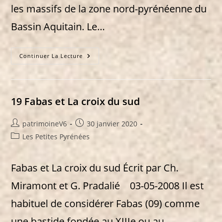
les massifs de la zone nord-pyrénéenne du
Bassin Aquitain. Le…
34
Continuer La Lecture
Les
Petites
Pyrénées
19 Fabas et La croix du sud
Auteur/autrice
Publication
patrimoineV6
30 janvier 2020
de
publiée :
Post
Les Petites Pyrénées
la
category:
publication :
Fabas et La croix du sud Écrit par Ch.
Miramont et G. Pradalié 03-05-2008 Il est
habituel de considérer Fabas (09) comme
une bastide fondée au XIIIe ou au…