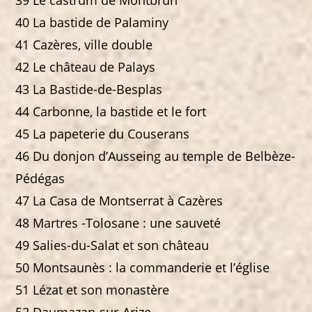
39 Le castrum de Montbrun
40 La bastide de Palaminy
41 Cazères, ville double
42 Le château de Palays
43 La Bastide-de-Besplas
44 Carbonne, la bastide et le fort
45 La papeterie du Couserans
46 Du donjon d’Ausseing au temple de Belbèze-
Pédégas
47 La Casa de Montserrat à Cazères
48 Martres -Tolosane : une sauveté
49 Salies-du-Salat et son château
50 Montsaunès : la commanderie et l’église
51 Lézat et son monastère