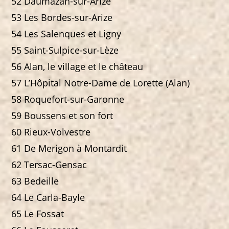
52 Daumazan-sur-Arize
53 Les Bordes-sur-Arize
54 Les Salenques et Ligny
55 Saint-Sulpice-sur-Lèze
56 Alan, le village et le château
57 L’Hôpital Notre-Dame de Lorette (Alan)
58 Roquefort-sur-Garonne
59 Boussens et son fort
60 Rieux-Volvestre
61 De Merigon à Montardit
62 Tersac-Gensac
63 Bedeille
64 Le Carla-Bayle
65 Le Fossat