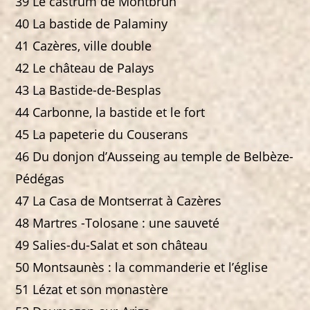
39 Le castrum de Montbrun
40 La bastide de Palaminy
41 Cazères, ville double
42 Le château de Palays
43 La Bastide-de-Besplas
44 Carbonne, la bastide et le fort
45 La papeterie du Couserans
46 Du donjon d’Ausseing au temple de Belbèze-
Pédégas
47 La Casa de Montserrat à Cazères
48 Martres -Tolosane : une sauveté
49 Salies-du-Salat et son château
50 Montsaunès : la commanderie et l’église
51 Lézat et son monastère