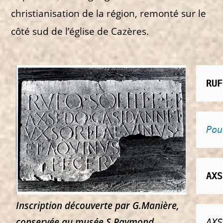
christianisation de la région, remonté sur le
côté sud de l’église de Cazères.
RUF
Pou
AXS
Inscription découverte par G.Manière,
conservée au musée S.Raymond
AXS