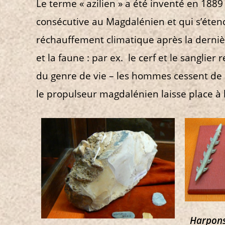
Le terme « azilien » a été inventé en 1889
consécutive au Magdalénien et qui s’éten
réchauffement climatique après la derniè
et la faune : par ex. le cerf et le sanglie
du genre de vie – les hommes cessent de n
le propulseur magdalénien laisse place à l
Harpons