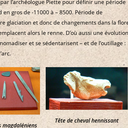
 par l’archéologue Piette pour définir une période
d en gros de -11000 à – 8500. Période de
re glaciation et donc de changements dans la flor
r remplacent alors le renne. D’où aussi une évolutio
omadiser et se sédentarisent – et de l’outillage :
’arc.
Tête de cheval hennissant
 magdaléniens