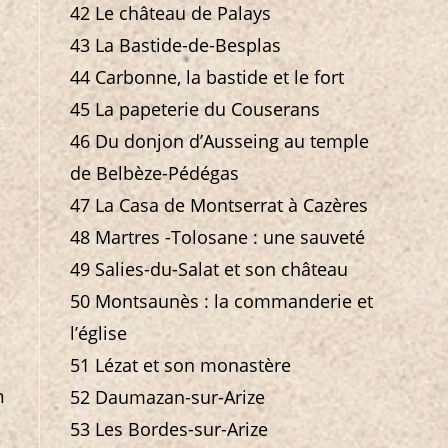
42 Le château de Palays
43 La Bastide-de-Besplas
44 Carbonne, la bastide et le fort
45 La papeterie du Couserans
46 Du donjon d’Ausseing au temple
de Belbèze-Pédégas
47 La Casa de Montserrat à Cazères
48 Martres -Tolosane : une sauveté
49 Salies-du-Salat et son château
50 Montsaunès : la commanderie et
l’église
51 Lézat et son monastère
n
52 Daumazan-sur-Arize
53 Les Bordes-sur-Arize