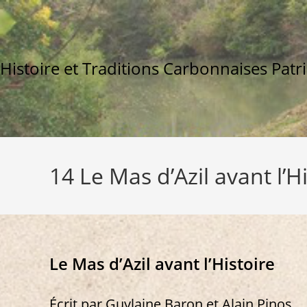
Skip
to
content
Histoire et Traditions Carbonnaises Patr
14 Le Mas d’Azil avant l’H
Le Mas d’Azil avant l’Histoire
Écrit par Guylaine Baron et Alain Pinos