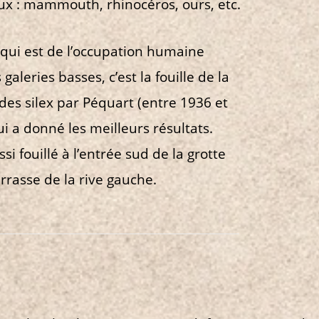
x : mammouth, rhinocéros, ours, etc.
qui est de l’occupation
humaine
 galeries basses,
c’est la fouille de la
 des
silex par Péquart (entre 1936
et
i a donné les meilleurs résultats.
si fouillé à l’entrée sud
de la grotte
errasse de
la rive gauche.