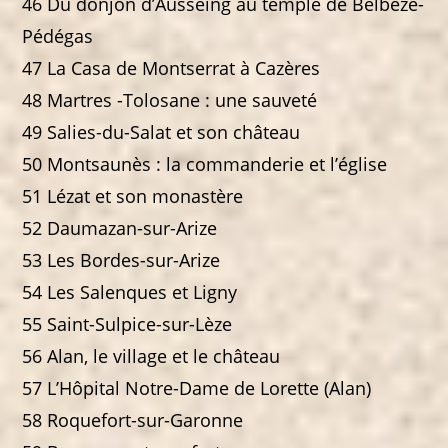
46 Du donjon d’Ausseing au temple de Belbèze-
Pédégas
47 La Casa de Montserrat à Cazères
48 Martres -Tolosane : une sauveté
49 Salies-du-Salat et son château
50 Montsaunès : la commanderie et l’église
51 Lézat et son monastère
52 Daumazan-sur-Arize
53 Les Bordes-sur-Arize
54 Les Salenques et Ligny
55 Saint-Sulpice-sur-Lèze
56 Alan, le village et le château
57 L’Hôpital Notre-Dame de Lorette (Alan)
58 Roquefort-sur-Garonne