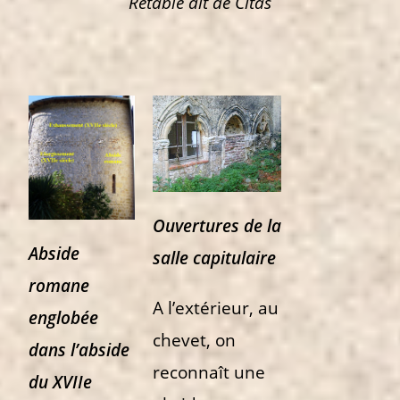
Retable dit de Citas
Ouvertures de la
Abside
salle capitulaire
romane
A l’extérieur, au
englobée
chevet, on
dans l’abside
reconnaît
une
d
u
XVIIe