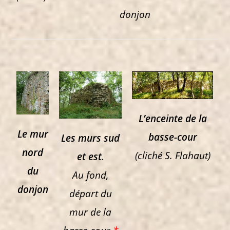
donjon
L’enceinte de la
Le mur
basse-cour
Les murs sud
nord
(cliché S. Flahaut)
et est
.
du
Au fond,
donjon
départ du
mur de la