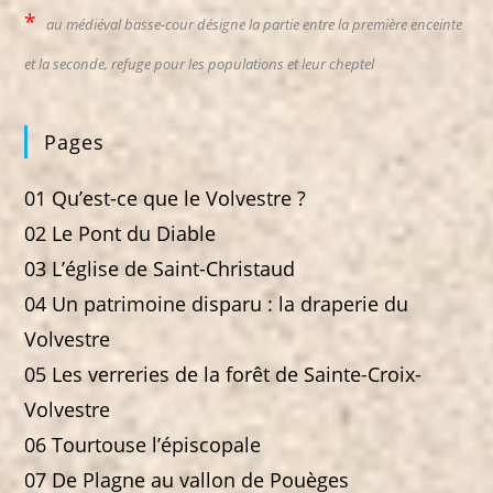
*
au médiéval basse-cour désigne la partie entre la première enceinte
et la seconde, refuge pour les populations et leur cheptel
Pages
01 Qu’est-ce que le Volvestre ?
02 Le Pont du Diable
03 L’église de Saint-Christaud
04 Un patrimoine disparu : la draperie du
Volvestre
05 Les verreries de la forêt de Sainte-Croix-
Volvestre
06 Tourtouse l’épiscopale
07 De Plagne au vallon de Pouèges