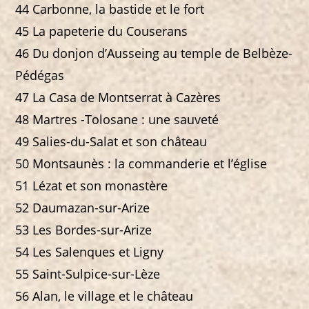
44 Carbonne, la bastide et le fort
45 La papeterie du Couserans
46 Du donjon d’Ausseing au temple de Belbèze-
Pédégas
47 La Casa de Montserrat à Cazères
48 Martres -Tolosane : une sauveté
49 Salies-du-Salat et son château
50 Montsaunès : la commanderie et l’église
51 Lézat et son monastère
52 Daumazan-sur-Arize
53 Les Bordes-sur-Arize
54 Les Salenques et Ligny
55 Saint-Sulpice-sur-Lèze
56 Alan, le village et le château