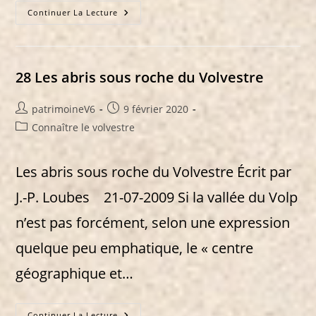
34
Continuer La Lecture
Les
Petites
Pyrénées
28 Les abris sous roche du Volvestre
Auteur/autrice
Publication
patrimoineV6
9 février 2020
de
publiée :
Post
Connaître le volvestre
la
category:
publication :
Les abris sous roche du Volvestre Écrit par
J.-P. Loubes 21-07-2009 Si la vallée du Volp
n’est pas forcément, selon une expression
quelque peu emphatique, le « centre
géographique et…
28
Continuer La Lecture