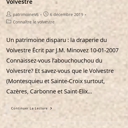
Volvestre
Auteur/autrice
Publication
patrimoineV6
6 décembre 2019
de
publiée :
Post
Connaître le volvestre
la
category:
publication :
Un patrimoine disparu : la draperie du
Volvestre Écrit par J.M. Minovez 10-01-2007
Connaissez-vous l’abouchouchou du
Volvestre? Et savez-vous que le Volvestre
(Montesquieu et Sainte-Croix surtout,
Cazères, Carbonne et Saint-Elix…
04
Continuer La Lecture
Un
Patrimoine
Disparu
: