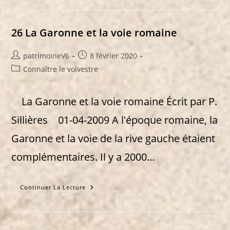
Linguistique
:
Le
Gascon
26 La Garonne et la voie romaine
Du
Volvestre
Auteur/autrice
Publication
patrimoineV6
8 février 2020
de
publiée :
Post
Connaître le volvestre
la
category:
publication :
La Garonne et la voie romaine Écrit par P.
Sillières 01-04-2009 A l'époque romaine, la
Garonne et la voie de la rive gauche étaient
complémentaires. Il y a 2000…
26
Continuer La Lecture
La
Garonne
Et
La
Voie