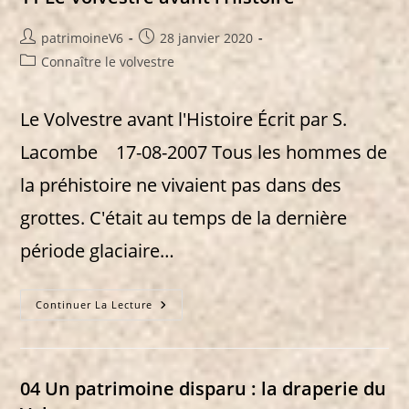
Auteur/autrice
Publication
patrimoineV6
28 janvier 2020
de
publiée :
Post
Connaître le volvestre
la
category:
publication :
Le Volvestre avant l'Histoire Écrit par S.
Lacombe 17-08-2007 Tous les hommes de
la préhistoire ne vivaient pas dans des
grottes. C'était au temps de la dernière
période glaciaire…
11
Continuer La Lecture
Le
Volvestre
Avant
L’Histoire
04 Un patrimoine disparu : la draperie du