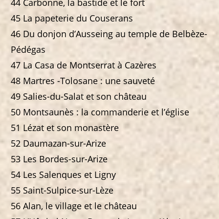
44 Carbonne, la bastide et le fort
45 La papeterie du Couserans
46 Du donjon d’Ausseing au temple de Belbèze-
Pédégas
47 La Casa de Montserrat à Cazères
48 Martres -Tolosane : une sauveté
49 Salies-du-Salat et son château
50 Montsaunès : la commanderie et l’église
51 Lézat et son monastère
52 Daumazan-sur-Arize
53 Les Bordes-sur-Arize
54 Les Salenques et Ligny
55 Saint-Sulpice-sur-Lèze
56 Alan, le village et le château