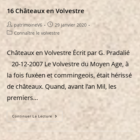
16 Châteaux en Volvestre
Auteur/autrice
Publication
patrimoineV6
29 janvier 2020
de
publiée :
Post
Connaître le volvestre
la
category:
publication :
Châteaux en Volvestre Écrit par G. Pradalié
20-12-2007 Le Volvestre du Moyen Age, à
la fois fuxéen et commingeois, était hérissé
de châteaux. Quand, avant l’an Mil, les
premiers…
16
Continuer La Lecture
Châteaux
En
Volvestre