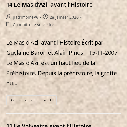
14 Le Mas d’Azil avant l’Histoire
Auteur/autrice
Publication
patrimoineV6
28 janvier 2020
de
publiée :
Post
Connaître le volvestre
la
category:
publication :
Le Mas d'Azil avant l'Histoire Écrit par
Guylaine Baron et Alain Pinos 15-11-2007
Le Mas d'Azil est un haut lieu de la
Préhistoire. Depuis la préhistoire, la grotte
du…
14
Continuer La Lecture
Le
Mas
D’Azil
Avant
L’Histoire
11 Le Volvestre avant l’Histoire