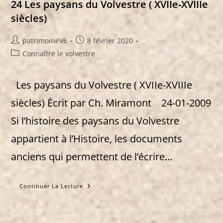
Romaine
24 Les paysans du Volvestre ( XVIIe-XVIIIe
siècles)
Auteur/autrice
Publication
patrimoineV6
8 février 2020
de
publiée :
Post
Connaître le volvestre
la
category:
publication :
Les paysans du Volvestre ( XVIIe-XVIIIe
siècles) Écrit par Ch. Miramont 24-01-2009
Si l’histoire des paysans du Volvestre
appartient à l’Histoire, les documents
anciens qui permettent de l’écrire…
24
Continuer La Lecture
Les
Paysans
Du
Volvestre
(