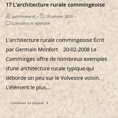
XVIIe-
17 L’architecture rurale commingeoise
XVIIIe
Siècles)
Auteur/autrice
Publication
patrimoineV6
29 janvier 2020
de
publiée :
Post
Connaître le volvestre
la
category:
publication :
L'architecture rurale commingeoise Écrit
par Germain Monfort 20-02-2008 Le
Comminges offre de nombreux exemples
d’une architecture rurale typique qui
déborde un peu sur le Volvestre voisin.
L’élément le plus…
17
Continuer La Lecture
L’architecture
Rurale
Commingeoise