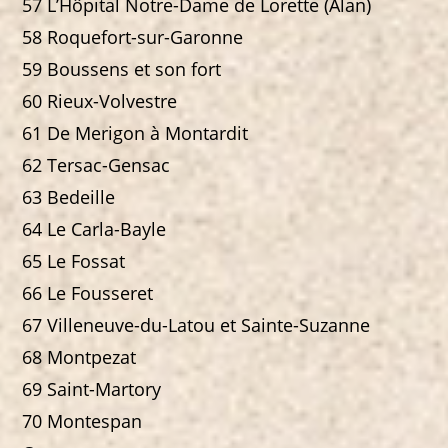
57 L’Hôpital Notre-Dame de Lorette (Alan)
58 Roquefort-sur-Garonne
59 Boussens et son fort
60 Rieux-Volvestre
61 De Merigon à Montardit
62 Tersac-Gensac
63 Bedeille
64 Le Carla-Bayle
65 Le Fossat
66 Le Fousseret
67 Villeneuve-du-Latou et Sainte-Suzanne
68 Montpezat
69 Saint-Martory
70 Montespan