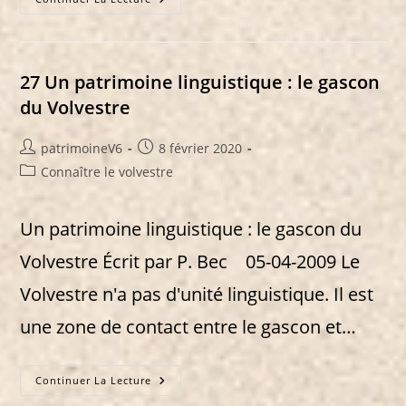
Les
Abris
Sous
Roche
Du
Volvestre
27 Un patrimoine linguistique : le gascon
du Volvestre
Auteur/autrice
Publication
patrimoineV6
8 février 2020
de
publiée :
Post
Connaître le volvestre
la
category:
publication :
Un patrimoine linguistique : le gascon du
Volvestre Écrit par P. Bec 05-04-2009 Le
Volvestre n'a pas d'unité linguistique. Il est
une zone de contact entre le gascon et…
27
Continuer La Lecture
Un
Patrimoine