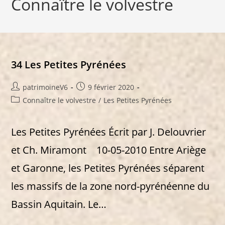
Connaître le volvestre
34 Les Petites Pyrénées
Auteur/autrice
Publication
patrimoineV6
9 février 2020
de
publiée :
Post
Connaître le volvestre
/
Les Petites Pyrénées
la
category:
publication :
Les Petites Pyrénées Écrit par J. Delouvrier
et Ch. Miramont 10-05-2010 Entre Ariège
et Garonne, les Petites Pyrénées séparent
les massifs de la zone nord-pyrénéenne du
Bassin Aquitain. Le…