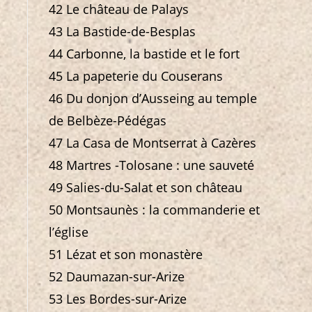
42 Le château de Palays
43 La Bastide-de-Besplas
44 Carbonne, la bastide et le fort
45 La papeterie du Couserans
46 Du donjon d’Ausseing au temple
de Belbèze-Pédégas
47 La Casa de Montserrat à Cazères
48 Martres -Tolosane : une sauveté
49 Salies-du-Salat et son château
50 Montsaunès : la commanderie et
l’église
51 Lézat et son monastère
52 Daumazan-sur-Arize
53 Les Bordes-sur-Arize