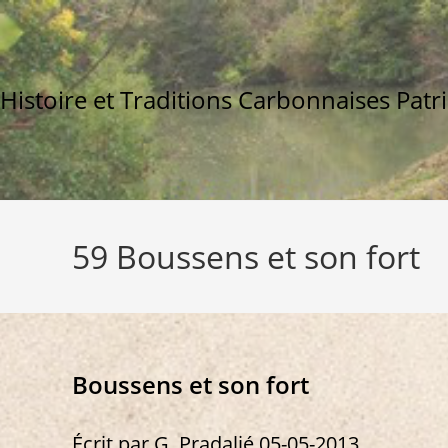
Skip
to
content
Histoire et Traditions Carbonnaises Patr
59 Boussens et son fort
Boussens et son fort
Écrit par G. Pradalié 05-05-2013