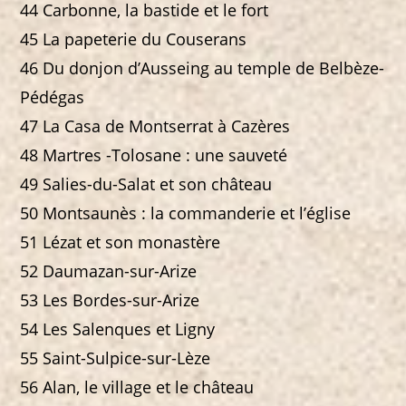
44 Carbonne, la bastide et le fort
45 La papeterie du Couserans
46 Du donjon d’Ausseing au temple de Belbèze-
Pédégas
47 La Casa de Montserrat à Cazères
48 Martres -Tolosane : une sauveté
49 Salies-du-Salat et son château
50 Montsaunès : la commanderie et l’église
51 Lézat et son monastère
52 Daumazan-sur-Arize
53 Les Bordes-sur-Arize
54 Les Salenques et Ligny
55 Saint-Sulpice-sur-Lèze
56 Alan, le village et le château