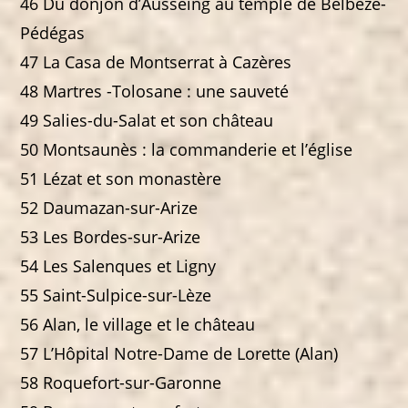
46 Du donjon d’Ausseing au temple de Belbèze-
Pédégas
47 La Casa de Montserrat à Cazères
48 Martres -Tolosane : une sauveté
49 Salies-du-Salat et son château
50 Montsaunès : la commanderie et l’église
51 Lézat et son monastère
52 Daumazan-sur-Arize
53 Les Bordes-sur-Arize
54 Les Salenques et Ligny
55 Saint-Sulpice-sur-Lèze
56 Alan, le village et le château
57 L’Hôpital Notre-Dame de Lorette (Alan)
58 Roquefort-sur-Garonne