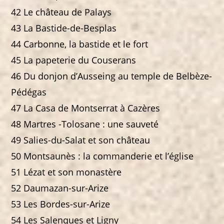
42 Le château de Palays
43 La Bastide-de-Besplas
44 Carbonne, la bastide et le fort
45 La papeterie du Couserans
46 Du donjon d’Ausseing au temple de Belbèze-
Pédégas
47 La Casa de Montserrat à Cazères
48 Martres -Tolosane : une sauveté
49 Salies-du-Salat et son château
50 Montsaunès : la commanderie et l’église
51 Lézat et son monastère
52 Daumazan-sur-Arize
53 Les Bordes-sur-Arize
54 Les Salenques et Ligny