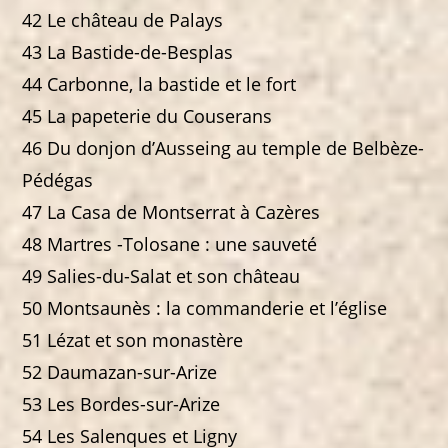
42 Le château de Palays
43 La Bastide-de-Besplas
44 Carbonne, la bastide et le fort
45 La papeterie du Couserans
46 Du donjon d’Ausseing au temple de Belbèze-
Pédégas
47 La Casa de Montserrat à Cazères
48 Martres -Tolosane : une sauveté
49 Salies-du-Salat et son château
50 Montsaunès : la commanderie et l’église
51 Lézat et son monastère
52 Daumazan-sur-Arize
53 Les Bordes-sur-Arize
54 Les Salenques et Ligny