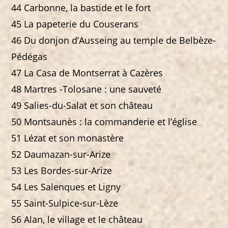
44 Carbonne, la bastide et le fort
45 La papeterie du Couserans
46 Du donjon d’Ausseing au temple de Belbèze-
Pédégas
47 La Casa de Montserrat à Cazères
48 Martres -Tolosane : une sauveté
49 Salies-du-Salat et son château
50 Montsaunès : la commanderie et l’église
51 Lézat et son monastère
52 Daumazan-sur-Arize
53 Les Bordes-sur-Arize
54 Les Salenques et Ligny
55 Saint-Sulpice-sur-Lèze
56 Alan, le village et le château